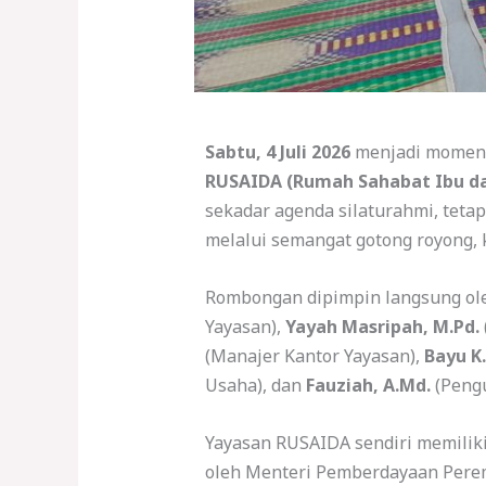
Sabtu, 4 Juli 2026
menjadi momen 
RUSAIDA (Rumah Sahabat Ibu d
sekadar agenda silaturahmi, teta
melalui semangat gotong royong,
Rombongan dipimpin langsung o
Yayasan),
Yayah Masripah, M.Pd.
(Manajer Kantor Yayasan),
Bayu K
Usaha), dan
Fauziah, A.Md.
(Pengu
Yayasan RUSAIDA sendiri memiliki
oleh Menteri Pemberdayaan Pere