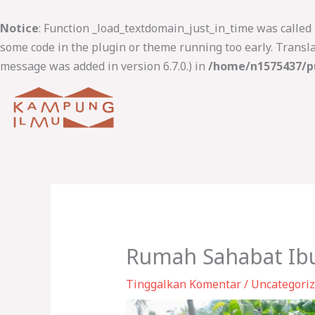
Lewati
ke
Notice
: Function _load_textdomain_just_in_time was called
konten
some code in the plugin or theme running too early. Transl
message was added in version 6.7.0.) in
/home/n1575437/pu
Rumah Sahabat Ib
Tinggalkan Komentar
/
Uncategori