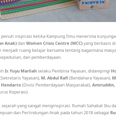
penuh inspirasi ketika Kampung Ilmu menerima kunjunga
an Anak)
dan
Women Crisis Centre (WCC)
yang berbasis d
pi menjadi ruang belajar bersama tentang bagaimana masy
 kepedulian, dan pemberdayaan.
leh
Ir. Yuyu Marliah
selaku Pembina Yayasan, didampingi
H
(Sekretaris Yayasan),
M. Abdul Rafi
(Bendahara Yayasan),
M.
. Hendarto
(Divisi Pemberdayaan Masyarakat),
Amiruddin, 
rus Koperasi).
 sejarah yang sangat menginspirasi. Rumah Sahabat Ibu da
mpuan dan Perlindungan Anak pada tahun 2018 sebagai
Ru