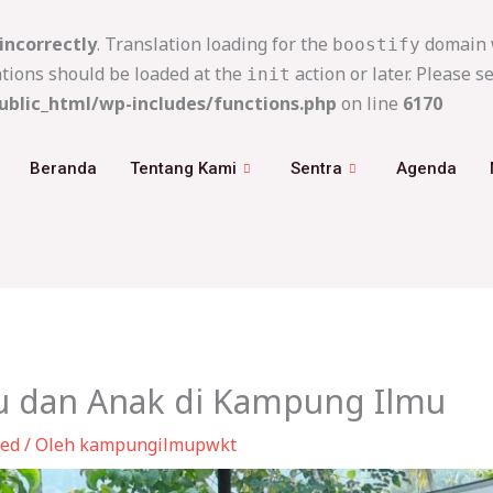
incorrectly
. Translation loading for the
domain w
boostify
ations should be loaded at the
action or later. Please s
init
blic_html/wp-includes/functions.php
on line
6170
Beranda
Tentang Kami
Sentra
Agenda
u dan Anak di Kampung Ilmu
zed
/ Oleh
kampungilmupwkt