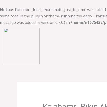
Lewati
ke
Notice
: Function _load_textdomain_just_in_time was called
konten
some code in the plugin or theme running too early. Transl
message was added in version 6.7.0.) in
/home/n1575437/pu
Kolaborasi Bikin A