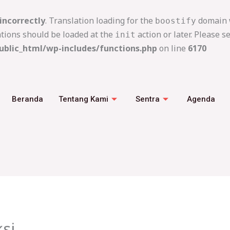
incorrectly
. Translation loading for the
domain w
boostify
ations should be loaded at the
action or later. Please s
init
blic_html/wp-includes/functions.php
on line
6170
Beranda
Tentang Kami
Sentra
Agenda
ksi