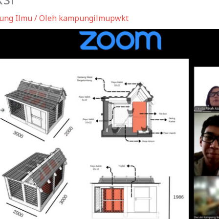
ung Ilmu
/ Oleh
kampungilmupwkt