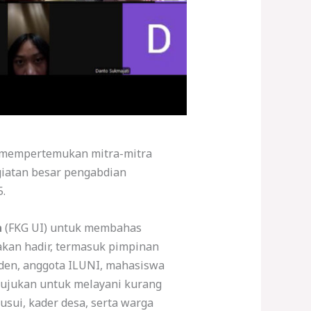
g mempertemukan mitra-mitra
egiatan besar pengabdian
.
a
(FKG UI) untuk membahas
 akan hadir, termasuk pimpinan
siden, anggota ILUNI, mahasiswa
ditujukan untuk melayani kurang
usui, kader desa, serta warga