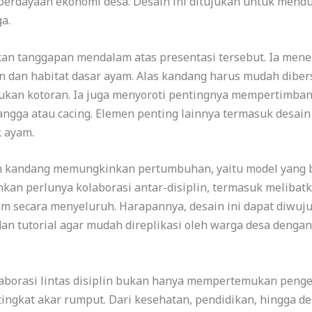
berdayaan ekonomi desa. Desain ini ditujukan untuk men
a.
an tanggapan mendalam atas presentasi tersebut. Ia men
dan habitat dasar ayam. Alas kandang harus mudah diber
ukan kotoran. Ia juga menyoroti pentingnya mempertimban
ngga atau cacing. Elemen penting lainnya termasuk desai
k ayam.
n kandang memungkinkan pertumbuhan, yaitu model yang 
an perlunya kolaborasi antar-disiplin, termasuk melibatka
m secara menyeluruh. Harapannya, desain ini dapat diwuju
n tutorial agar mudah direplikasi oleh warga desa dengan
borasi lintas disiplin bukan hanya mempertemukan penge
tingkat akar rumput. Dari kesehatan, pendidikan, hingga d