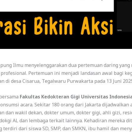
ampung Ilmu menyelenggarakan dua pertemuan daring yan
n profesional. Pertemuan ini menjadi landasan awal bagi k
n di desa Cisarua, Tegalwaru Purwakarta pada 13 Juni 2025
 bersama
Fakultas Kedokteran Gigi Universitas Indonesi
onsumsi acara. Sekitar 180 orang dari Jakarta dijadwalkan
an dan wakil dekan, dokter umum, dokter gigi, ahli gizi, re
 Ladokgi AL dan lembaga terkait lainnya. Kehadiran mereka 
 terdiri dari siswa SD, SMP, dan SMKN, ibu hamil dan meny