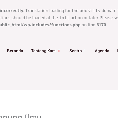
incorrectly
. Translation loading for the
domain w
boostify
ations should be loaded at the
action or later. Please s
init
blic_html/wp-includes/functions.php
on line
6170
Beranda
Tentang Kami
Sentra
Agenda
mpung Ilmu