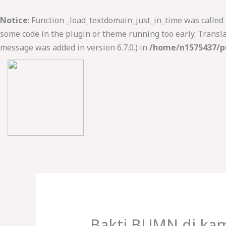
Lewati
ke
Notice
: Function _load_textdomain_just_in_time was called
konten
some code in the plugin or theme running too early. Transl
message was added in version 6.7.0.) in
/home/n1575437/pu
Bakti BUMN di ka