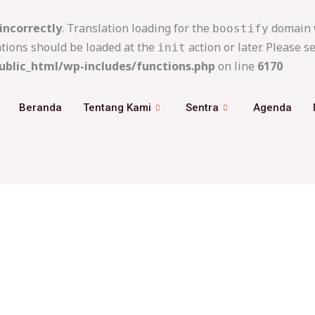
incorrectly
. Translation loading for the
domain w
boostify
ations should be loaded at the
action or later. Please s
init
blic_html/wp-includes/functions.php
on line
6170
Beranda
Tentang Kami
Sentra
Agenda