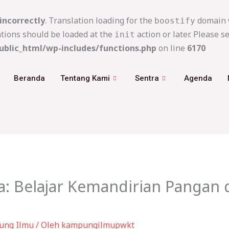
incorrectly
. Translation loading for the
domain w
boostify
ations should be loaded at the
action or later. Please s
init
blic_html/wp-includes/functions.php
on line
6170
Beranda
Tentang Kami
Sentra
Agenda
ua: Belajar Kemandirian Pangan 
ung Ilmu
/ Oleh
kampungilmupwkt