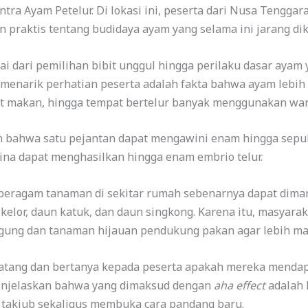
tra Ayam Petelur. Di lokasi ini, peserta dari Nusa Tengga
praktis tentang budidaya ayam yang selama ini jarang di
i dari pemilihan bibit unggul hingga perilaku dasar ayam
ng menarik perhatian peserta adalah fakta bahwa ayam leb
pat makan, hingga tempat bertelur banyak menggunakan wa
 bahwa satu pejantan dapat mengawini enam hingga sepulu
ina dapat menghasilkan hingga enam embrio telur.
wa beragam tanaman di sekitar rumah sebenarnya dapat dim
 kelor, daun katuk, dan daun singkong. Karena itu, masyar
gung dan tanaman hijauan pendukung pakan agar lebih man
atang dan bertanya kepada peserta apakah mereka mendap
enjelaskan bahwa yang dimaksud dengan
aha effect
adalah 
takjub sekaligus membuka cara pandang baru.