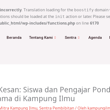
incorrectly
. Translation loading for the
domain w
boostify
ations should be loaded at the
action or later. Please s
init
blic_html/wp-includes/functions.php
on line
6170
Beranda
Tentang Kami
Sentra
Agenda
esan: Siswa dan Pengajar Pon
sama di Kampung Ilmu
Mitra Kampung Ilmu
,
Sentra Pembibitan
/ Oleh
kampungil