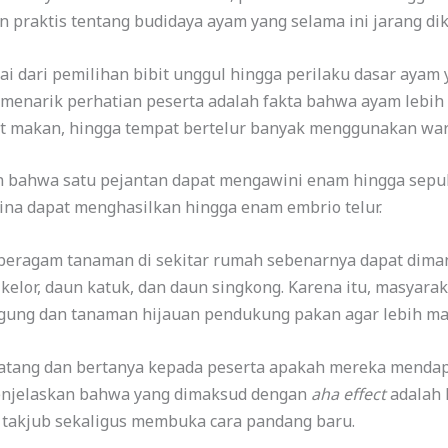
praktis tentang budidaya ayam yang selama ini jarang di
i dari pemilihan bibit unggul hingga perilaku dasar ayam
ng menarik perhatian peserta adalah fakta bahwa ayam leb
pat makan, hingga tempat bertelur banyak menggunakan wa
 bahwa satu pejantan dapat mengawini enam hingga sepulu
ina dapat menghasilkan hingga enam embrio telur.
wa beragam tanaman di sekitar rumah sebenarnya dapat dim
 kelor, daun katuk, dan daun singkong. Karena itu, masyar
gung dan tanaman hijauan pendukung pakan agar lebih man
atang dan bertanya kepada peserta apakah mereka mendap
enjelaskan bahwa yang dimaksud dengan
aha effect
adalah 
takjub sekaligus membuka cara pandang baru.