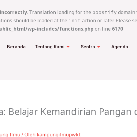
incorrectly
. Translation loading for the
domain w
boostify
ations should be loaded at the
action or later. Please s
init
blic_html/wp-includes/functions.php
on line
6170
Beranda
Tentang Kami
Sentra
Agenda
ua: Belajar Kemandirian Pangan 
ung Ilmu
/ Oleh
kampungilmupwkt